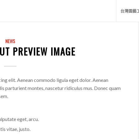
台灣園藝
NEWS
UT PREVIEW IMAGE
cing elit. Aenean commodo ligula eget dolor. Aenean
is parturient montes, nascetur ridiculus mus. Donec quam
 sem.
ulputate eget, arcu.
is vitae, justo.