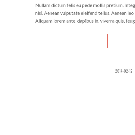
Nullam dictum felis eu pede mollis pretium. Int
nisi. Aenean vulputate eleifend tellus. Aenean leo 
Aliquam lorem ante, dapibus in, viverra quis, feugia
2014-02-12
/