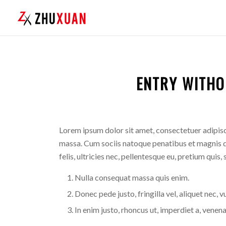
ENTRY WITHO
Lorem ipsum dolor sit amet, consectetuer adipis
massa. Cum sociis natoque penatibus et magnis d
felis, ultricies nec, pellentesque eu, pretium quis,
Nulla consequat massa quis enim.
Donec pede justo, fringilla vel, aliquet nec, v
In enim justo, rhoncus ut, imperdiet a, venenat