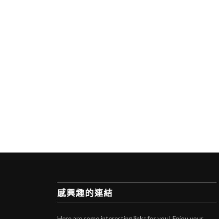
感興趣的連結
Here are some interesting links for you! Enjoy your