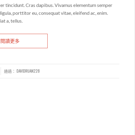
eger tincidunt. Cras dapibus. Vivamus elementum semper
ligula, porttitor eu, consequat vitae, eleifend ac, enim.
t a, tellus.
閱讀更多
通過：
DAVIDRUAN228